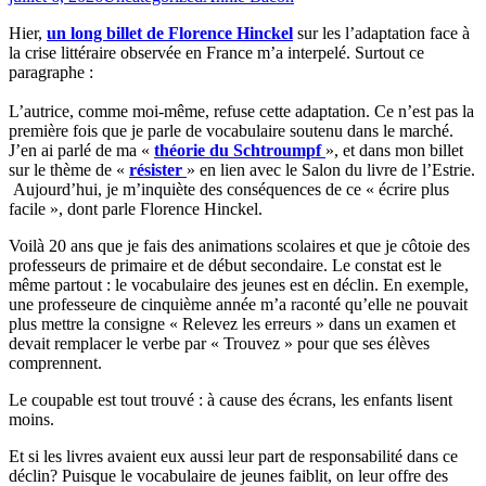
Hier,
un long billet de Florence Hinckel
sur les l’adaptation face à
la crise littéraire observée en France m’a interpelé. Surtout ce
paragraphe :
L’autrice, comme moi-même, refuse cette adaptation. Ce n’est pas la
première fois que je parle de vocabulaire soutenu dans le marché.
J’en ai parlé de ma «
théorie du Schtroumpf
», et dans mon billet
sur le thème de «
résister
» en lien avec le Salon du livre de l’Estrie.
Aujourd’hui, je m’inquiète des conséquences de ce « écrire plus
facile », dont parle Florence Hinckel.
Voilà 20 ans que je fais des animations scolaires et que je côtoie des
professeurs de primaire et de début secondaire. Le constat est le
même partout : le vocabulaire des jeunes est en déclin. En exemple,
une professeure de cinquième année m’a raconté qu’elle ne pouvait
plus mettre la consigne « Relevez les erreurs » dans un examen et
devait remplacer le verbe par « Trouvez » pour que ses élèves
comprennent.
Le coupable est tout trouvé : à cause des écrans, les enfants lisent
moins.
Et si les livres avaient eux aussi leur part de responsabilité dans ce
déclin? Puisque le vocabulaire de jeunes faiblit, on leur offre des