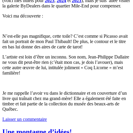
(voici mes billets pour
2025
,
2024
et
2023
), mais je suis allée visiter
la galerie ByDealers dans le quartier Mile-End pour compenser.
Voici ma découverte :
N’est-elle pas magnifique, cette toile? C’est comme si Picasso avait
fait un portrait de mon Paul Thibault! De plus, le contour et le titre
en bas lui donne des aires de carte de tarot!
L’artiste est loin d’être un inconnu. Son nom, Jean-Philippe Dallaire
ne vous dit peut-être rien (c’était mon cas, je dois l’avouer), mais
cette autre œuvre de lui, intitulée joliment « Coq Licorne » m’est
familière!
Je me rappelle l’avoir vu dans le dictionnaire et en couverture d’un
livre qui traînait chez ma grand-mère! Elle a également été faite en
timbre et fait partie de la collection du musée des beaux-arts de
Québec.
Laisser un commentaire
Une montagne d’idées!