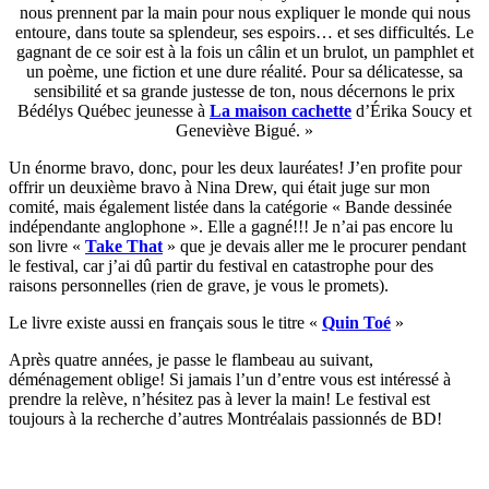
nous prennent par la main pour nous expliquer le monde qui nous
entoure, dans toute sa splendeur, ses espoirs… et ses difficultés. Le
gagnant de ce soir est à la fois un câlin et un brulot, un pamphlet et
un poème, une fiction et une dure réalité. Pour sa délicatesse, sa
sensibilité et sa grande justesse de ton, nous décernons le prix
Bédélys Québec jeunesse à
La maison cachette
d’Érika Soucy et
Geneviève Bigué. »
Un énorme bravo, donc, pour les deux lauréates! J’en profite pour
offrir un deuxième bravo à Nina Drew, qui était juge sur mon
comité, mais également listée dans la catégorie « Bande dessinée
indépendante anglophone ». Elle a gagné!!! Je n’ai pas encore lu
son livre «
Take That
» que je devais aller me le procurer pendant
le festival, car j’ai dû partir du festival en catastrophe pour des
raisons personnelles (rien de grave, je vous le promets).
Le livre existe aussi en français sous le titre «
Quin Toé
»
Après quatre années, je passe le flambeau au suivant,
déménagement oblige! Si jamais l’un d’entre vous est intéressé à
prendre la relève, n’hésitez pas à lever la main! Le festival est
toujours à la recherche d’autres Montréalais passionnés de BD!