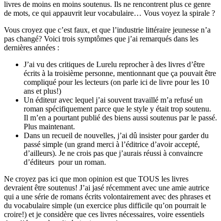
livres de moins en moins soutenus. Ils ne rencontrent plus ce genre
de mots, ce qui appauvrit leur vocabulaire… Vous voyez la spirale ?
Vous croyez que c’est faux, et que l’industrie littéraire jeunesse n’a
pas changé? Voici trois symptômes que j’ai remarqués dans les
dernières années :
J’ai vu des critiques de Lurelu reprocher à des livres d’être
écrits à la troisième personne, mentionnant que ça pouvait être
compliqué pour les lecteurs (on parle ici de livre pour les 10
ans et plus!)
Un éditeur avec lequel j’ai souvent travaillé m’a refusé un
roman spécifiquement parce que le style y était trop soutenu.
Il m’en a pourtant publié des biens aussi soutenus par le passé.
Plus maintenant.
Dans un recueil de nouvelles, j’ai dû insister pour garder du
passé simple (un grand merci à l’éditrice d’avoir accepté,
d’ailleurs). Je ne crois pas que j’aurais réussi à convaincre
d’éditeurs pour un roman.
Ne croyez pas ici que mon opinion est que TOUS les livres
devraient être soutenus! J’ai jasé récemment avec une amie autrice
qui a une série de romans écrits volontairement avec des phrases et
du vocabulaire simple (un exercice plus difficile qu’on pourrait le
croire!) et je considère que ces livres nécessaires, voire essentiels