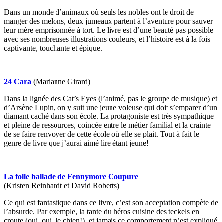
Dans un monde d’animaux où seuls les nobles ont le droit de
manger des melons, deux jumeaux partent à l’aventure pour sauver
leur mère emprisonnée à tort. Le livre est d’une beauté pas possible
avec ses nombreuses illustrations couleurs, et l’histoire est à la fois
captivante, touchante et épique.
24 Cara
(Marianne Girard)
Dans la lignée des Cat’s Eyes (l’animé, pas le groupe de musique) et
d’Arsène Lupin, on y suit une jeune voleuse qui doit s’emparer d’un
diamant caché dans son école. La protagoniste est très sympathique
et pleine de ressources, coincée entre le métier familial et la crainte
de se faire renvoyer de cette école où elle se plait. Tout à fait le
genre de livre que j’aurai aimé lire étant jeune!
La folle ballade de Fennymore Coupure
(Kristen Reinhardt et David Roberts)
Ce qui est fantastique dans ce livre, c’est son acceptation compète de
l’absurde. Par exemple, la tante du héros cuisine des teckels en
croute (oui, oui, le chien!), et jamais ce comportement n’est expliqué