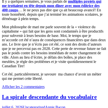
Il y a quelques semaines, je vous parlais de
multiples projets qui
me trottaient en tête depuis mon dîner avec mon éditrice des
400 coups
… Je ne peux pas dire que ça ait beaucoup avancé! En
toute honnêteté, depuis que j’ai terminé les animations scolaires, je
déménage à plein temps.
Mon philosophe de mari me parle souvent de la « violence du
capitalisme » qui fait que les gens sont condamnés à être productifs
pour subvenir à leurs besoins de base. Moi, le temps que je
m’accorde cet été n’aura de conséquences financières que dans deux
ans. Le livre que je n’écris pas cet été, ce sont des droits d’auteurs
que je ne percevrai pas en 2028. Cette perte de revenue future ne fait
pas le poids contre les besoins immédiats de notre changement de
ville. Alors au lieu d’écrire, je défais des boîtes, je place des
meubles, je règle des problèmes et je visite quotidiennement le
Canadian Tire!
Cet été, particulièrement, je savoure ma chance d’avoir un métier
qui me permet cette liberté.
Afficher les 2 commentaires
La spirale descendante du vocabulaire
juillet 6, 2026
Uncategorized
Annie Bacon