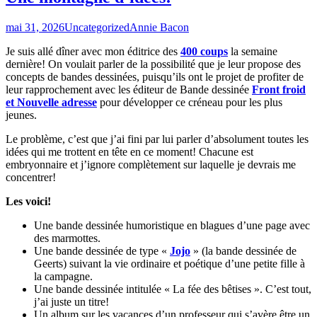
mai 31, 2026
Uncategorized
Annie Bacon
Je suis allé dîner avec mon éditrice des
400 coups
la semaine
dernière! On voulait parler de la possibilité que je leur propose des
concepts de bandes dessinées, puisqu’ils ont le projet de profiter de
leur rapprochement avec les éditeur de Bande dessinée
Front froid
et Nouvelle adresse
pour développer ce créneau pour les plus
jeunes.
Le problème, c’est que j’ai fini par lui parler d’absolument toutes les
idées qui me trottent en tête en ce moment! Chacune est
embryonnaire et j’ignore complètement sur laquelle je devrais me
concentrer!
Les voici!
Une bande dessinée humoristique en blagues d’une page avec
des marmottes.
Une bande dessinée de type «
Jojo
» (la bande dessinée de
Geerts) suivant la vie ordinaire et poétique d’une petite fille à
la campagne.
Une bande dessinée intitulée « La fée des bêtises ». C’est tout,
j’ai juste un titre!
Un album sur les vacances d’un professeur qui s’avère être un