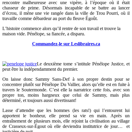
rencontre malheureuse avec une vipère, à l’époque où il était
chasseur de prime. Désormais incapable de se battre au lancer
d’écrou, il mène une vie rangée dans la ville de Trou Pourri, où il
travaille comme débardeur au port du fleuve Égoût.
L’histoire commence alors qu’il rentre de son travail et trouve la
maison vide. Pénélope, sa fiancée, a disparu.
Commandez-le sur Leslibraires.ca
Le deuxième tome s’intitule Pénélope Justice, et
peut être lu indépendamment du premier.
On laisse donc Sammy Sans-Def à son propre destin pour se
concentrer plutôt sur Pénélope Du Vallier, alors qu’elle est en fuite à
travers le Soutermonde. C’est elle la narratrice cette fois, avec son
propre ton, moins hargneux que celui de Sammy, mais plus
déterminé, et toujours aussi divertissant!
Lasse d’attendre que les hommes (les rats!) qui l’entourent lui
apportent le bonheur, elle prend sa vie en main. Après un
entraînement de plusieurs mois, elle rejoint la civilisation au village
de Crasseux-sur-Égout où elle deviendra institutrice de jour… et
justicière de nuit.