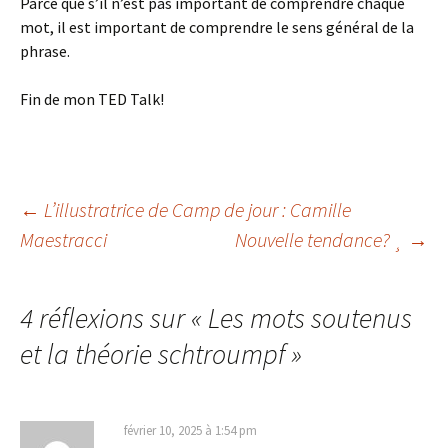
Parce que s’il n’est pas important de comprendre chaque
mot, il est important de comprendre le sens général de la
phrase.
Fin de mon TED Talk!
←
L’illustratrice de Camp de jour : Camille
Maestracci
Nouvelle tendance? ¸
→
Navigation
des
4 réflexions sur «
Les mots soutenus
et la théorie schtroumpf
»
articles
février 10, 2025 à 1:54 pm