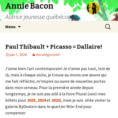
Annie Bacon
Autrice jeunesse québécoise
Aller
Recherc
Menu
au
contenu
Paul Thibault + Picasso = Dallaire!
juin 7, 2026
Uncategorized
J’aime bien l’art contemporain! Je n’aime pas tout, loin de
là, mais à chaque visite, je trouve au moins une œuvre qui
me fait réfléchir, m’inspire ou ouvre de nouvelles portes
dans mon cerveau. Pour la première année depuis
longtemps, je ne suis pas allé à la foire Plural (voici mes
billets pour
2025
,
2024
et
2023
), mais je suis allée visiter la
galerie ByDealers dans le quartier Mile-End pour
compenser.