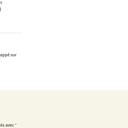
es
)
frappé sur
ués avec
*