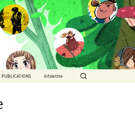
Rechercher :
PUBLICATIONS
Infolettre
Camp de jour
e
Chroniques post-
apocalyptiques
Continent-Stratus: un
orage au coeur