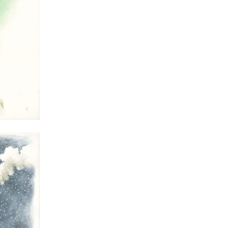
bridge
Simon et la galette
d’intelligence
Autres
Encyclopédie du
merveilleux urbain
Terra Incognita
Le Pays des Tromignons