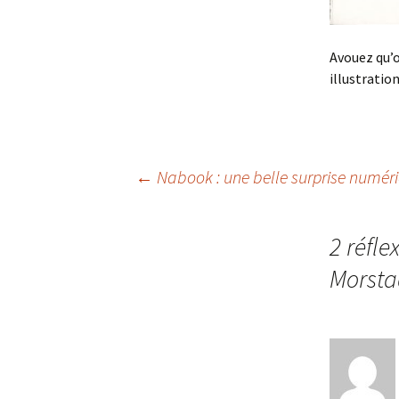
Avouez qu’o
illustration
←
Nabook : une belle surprise numér
Navigation
2 réfle
des
Morsta
articles