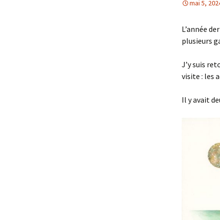
mai 5, 202
L’année der
plusieurs g
J’y suis re
visite : les
Il y avait 