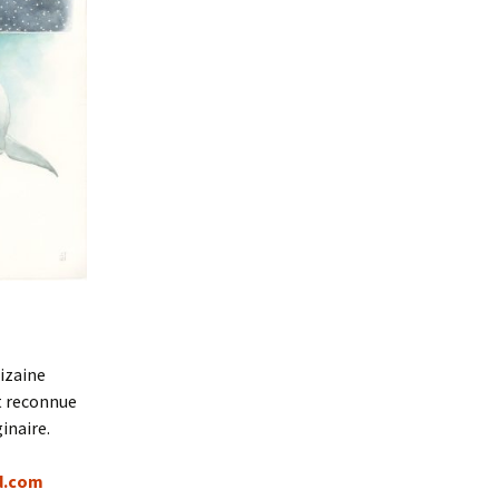
dizaine
ut reconnue
inaire.
d.com