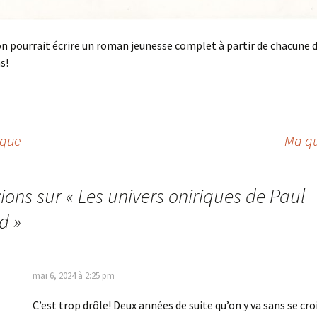
n pourrait écrire un roman jeunesse complet à partir de chacune d
s!
ique
Ma qu
xions sur «
Les univers oniriques de Paul
d
»
mai 6, 2024 à 2:25 pm
C’est trop drôle! Deux années de suite qu’on y va sans se cro