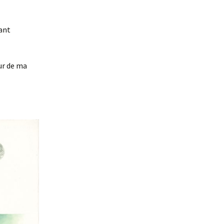
De la beauté
ant
Des Nouvelles du futur
La légende de Paul
Thibault
œur de ma
La promesse du fleuve
Les Abysses
Pétronille inc.
Romane et les émotis
Victor Cordi
Le Soutermonde
Le gardien des soirs de