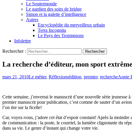
Le Soutermonde
Le gardien des soirs de bridge
Simon et la galette d’intelligence
Autres
Encyclopédie du merveilleux urbain
Terra Incognita
Le Pays des Tromignons
Infolettre
Rechercher :
La recherche d’éditeur, mon sport extrême
mars 21, 2010
Le métier
,
Réflexions
édition
,
premier
,
recherche
Annie 
Cette semaine, j’enverrai le manuscrit d’une nouvelle série jeunesse 
premier manuscrit pour publication, c’est comme de sauter d’un avion a
l’on tire sur la ficelle!
Car, voyez-vous, j’adore cet état d’espoir constant! Après la moindre
de communication : la poste, le courriel, la lumière clignotante du r
dans sa vie. Le genre d’instant qui change votre vie.