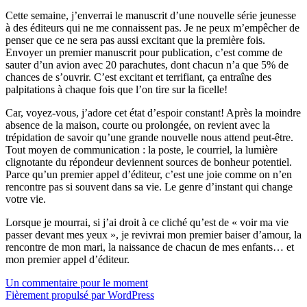
Cette semaine, j’enverrai le manuscrit d’une nouvelle série jeunesse
à des éditeurs qui ne me connaissent pas. Je ne peux m’empêcher de
penser que ce ne sera pas aussi excitant que la première fois.
Envoyer un premier manuscrit pour publication, c’est comme de
sauter d’un avion avec 20 parachutes, dont chacun n’a que 5% de
chances de s’ouvrir. C’est excitant et terrifiant, ça entraîne des
palpitations à chaque fois que l’on tire sur la ficelle!
Car, voyez-vous, j’adore cet état d’espoir constant! Après la moindre
absence de la maison, courte ou prolongée, on revient avec la
trépidation de savoir qu’une grande nouvelle nous attend peut-être.
Tout moyen de communication : la poste, le courriel, la lumière
clignotante du répondeur deviennent sources de bonheur potentiel.
Parce qu’un premier appel d’éditeur, c’est une joie comme on n’en
rencontre pas si souvent dans sa vie. Le genre d’instant qui change
votre vie.
Lorsque je mourrai, si j’ai droit à ce cliché qu’est de « voir ma vie
passer devant mes yeux », je revivrai mon premier baiser d’amour, la
rencontre de mon mari, la naissance de chacun de mes enfants… et
mon premier appel d’éditeur.
Un commentaire pour le moment
Fièrement propulsé par WordPress