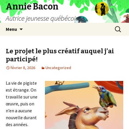
Annie Bacon
Autrice jeunesse québécoise
Aller
Recherc
Menu
au
contenu
Le projet le plus créatif auquel j’ai
participé!
février 8, 2026
Uncategorized
La vie de pigiste
est étrange. On
travaille sur une
œuvre, puis on
n’en a aucune
nouvelle durant
des années.