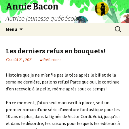
Annie Bacon
Autrice jeunesse québécoise
Aller
Recherc
Menu
au
contenu
Les derniers refus en bouquets!
août 21, 2021
Réflexions
Histoire que je ne m’enfle pas la tête après le billet de la
semaine dernière, parlons refus! Parce que oui, je continue
d’en recevoir, à la pelle, même après tout ce temps!
En ce moment, j’ai un seul manuscrit à placer, soit un
premier roman d’une série d’aventure fantastique pour les
10 ans et plus, dans la lignée de Victor Cordi. Voici, jusqu’ici
et dans le désordre, les raisons pour lesquels les éditeurs à