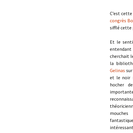
C’est cett
congrès Bo
sifflé cett
Et le sent
entendant
cherchait le
la biblio
Gelinas
sur
et le noir
hocher de
important
reconnais
théoricie
mouches 
fantastique
intéressant