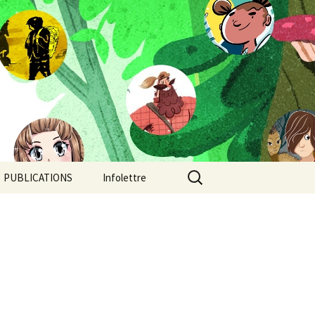
Rechercher :
PUBLICATIONS
Infolettre
Camp de jour
Chroniques post-
apocalyptiques
Continent-Stratus: un
orage au coeur