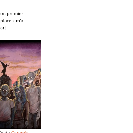
De la beauté
mon premier
Des Nouvelles du futur
 place » m’a
art.
La légende de Paul
Thibault
La promesse du fleuve
Les Abysses
Pétronille inc.
Romane et les émotis
Victor Cordi
Le Soutermonde
Le gardien des soirs de
lle du
Congrès