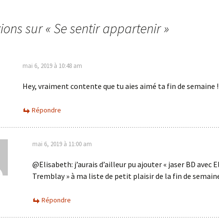
xions sur «
Se sentir appartenir
»
mai 6, 2019 à 10:48 am
Hey, vraiment contente que tu aies aimé ta fin de semaine !!
Répondre
mai 6, 2019 à 11:00 am
@Elisabeth: j’aurais d’ailleur pu ajouter « jaser BD avec 
Tremblay » à ma liste de petit plaisir de la fin de semain
Répondre