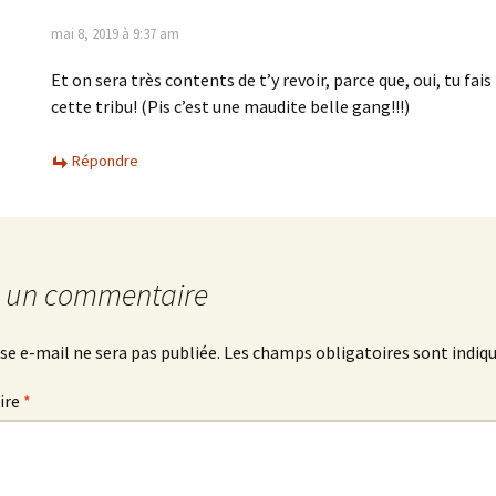
mai 8, 2019 à 9:37 am
Et on sera très contents de t’y revoir, parce que, oui, tu fais
cette tribu! (Pis c’est une maudite belle gang!!!)
Répondre
r un commentaire
se e-mail ne sera pas publiée.
Les champs obligatoires sont indiq
ire
*