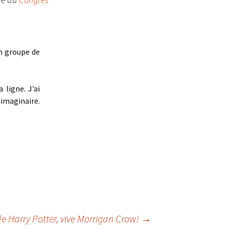
bridge
Simon et la galette
d’intelligence
un groupe de
Autres
Encyclopédie du
merveilleux urbain
Terra Incognita
ligne. J’ai
’imaginaire.
Le Pays des Tromignons
le Harry Potter, vive Morrigan Crow!
→