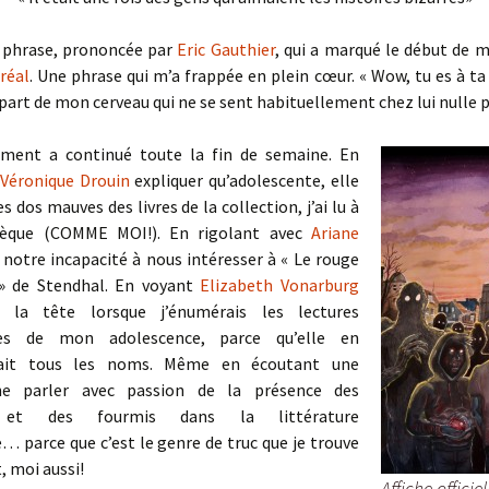
e phrase, prononcée par
Eric Gauthier
, qui a marqué le début de 
réal
. Une phrase qui m’a frappée en plein cœur. « Wow, tu es à ta
e part de mon cerveau qui ne se sent habituellement chez lui nulle p
iment a continué toute la fin de semaine. En
Véronique Drouin
expliquer qu’adolescente, elle
s dos mauves des livres de la collection, j’ai lu à
thèque (COMME MOI!). En rigolant avec
Ariane
 notre incapacité à nous intéresser à « Le rouge
 » de Stendhal. En voyant
Elizabeth Vonarburg
 la tête lorsque j’énumérais les lectures
es de mon adolescence, parce qu’elle en
sait tous les noms. Même en écoutant une
nne parler avec passion de la présence des
et des fourmis dans la littérature
… parce que c’est le genre de truc que je trouve
, moi aussi!
Affiche officie