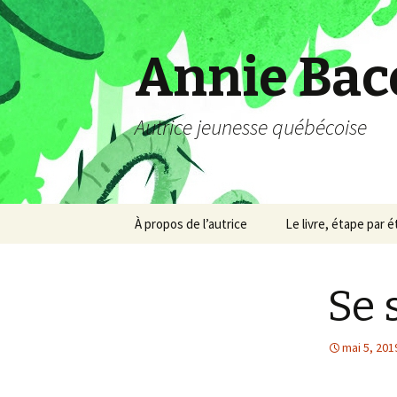
Annie Bac
Autrice jeunesse québécoise
Aller
À propos de l’autrice
Le livre, étape par 
au
contenu
Se 
mai 5, 201