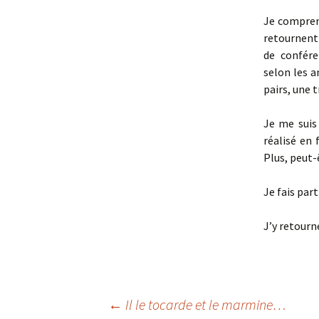
Je compren
retournent
de confére
selon les a
pairs, une t
Je me suis
réalisé en 
Plus, peut
Je fais part
J’y retourne
←
Il le tocarde et le marmine…