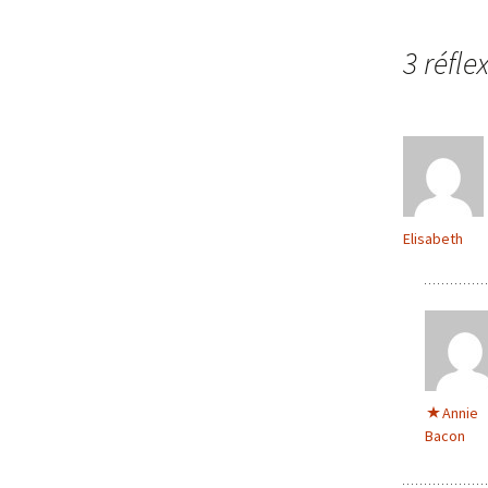
Navigation
3 réfle
des
articles
Elisabeth
Annie
Bacon