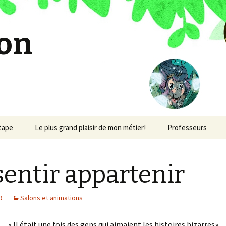
on
étape
Le plus grand plaisir de mon métier!
Professeurs
sentir appartenir
9
Salons et animations
« Il était une fois des gens qui aimaient les histoires bizarres»