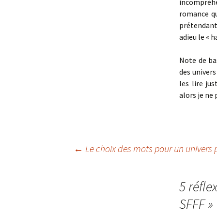
incompréhe
romance qu
prétendant
adieu le « h
Note de bas
des univers
les lire ju
alors je ne
←
Le choix des mots pour un univers 
Navigation
5 réfle
des
SFFF
»