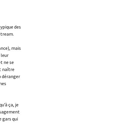
typique des
stream.
ance), mais
 leur
t ne se
t naître
p déranger
nnes
u’à ça, je
t sagement
e gars qui