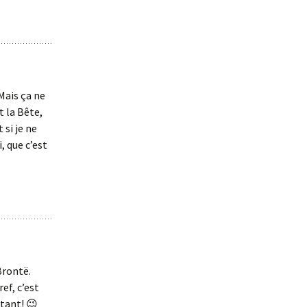
Mais ça ne
t la Bête,
 si je ne
, que c’est
Brontë.
ef, c’est
tant! 😉