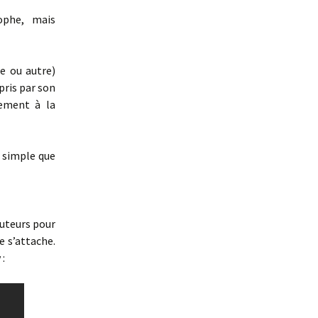
bridge
ophe, mais
Simon et la galette
d’intelligence
e ou autre)
Autres
Encyclopédie du
merveilleux urbain
pris par son
cement à la
Terra Incognita
Le Pays des Tromignons
i simple que
auteurs pour
e s’attache.
 :