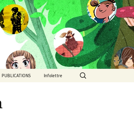
Rechercher :
PUBLICATIONS
Infolettre
Camp de jour
n
Chroniques post-
apocalyptiques
Continent-Stratus: un
orage au coeur