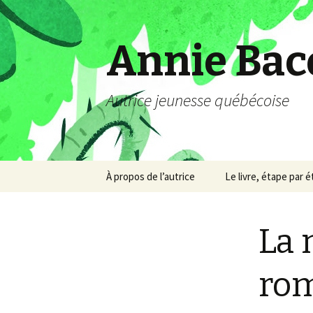
Annie Bac
Autrice jeunesse québécoise
Aller
À propos de l’autrice
Le livre, étape par 
au
contenu
La 
ro