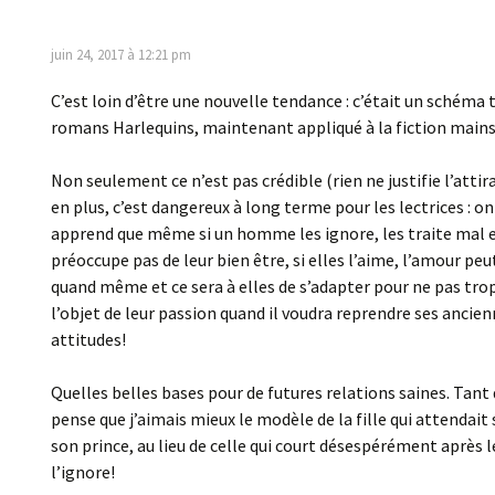
juin 24, 2017 à 12:21 pm
C’est loin d’être une nouvelle tendance : c’était un schéma 
romans Harlequins, maintenant appliqué à la fiction main
Non seulement ce n’est pas crédible (rien ne justifie l’attir
en plus, c’est dangereux à long terme pour les lectrices : on
apprend que même si un homme les ignore, les traite mal e
préoccupe pas de leur bien être, si elles l’aime, l’amour peu
quand même et ce sera à elles de s’adapter pour ne pas tro
l’objet de leur passion quand il voudra reprendre ses ancie
attitudes!
Quelles belles bases pour de futures relations saines. Tant q
pense que j’aimais mieux le modèle de la fille qui attendai
son prince, au lieu de celle qui court désespérément après l
l’ignore!