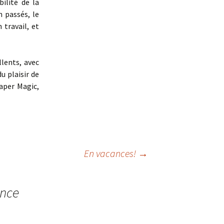
ilité de la
 passés, le
travail, et
llents, avec
u plaisir de
Paper Magic,
En vacances!
→
ance