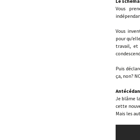
Le schéma 
Vous pren
indépendant
Vous inven
pour qu’ell
travail, e
condescend
Puis déclar
ça, non? NO
Antécédan
Je blâme la
cette nouve
Mais les au