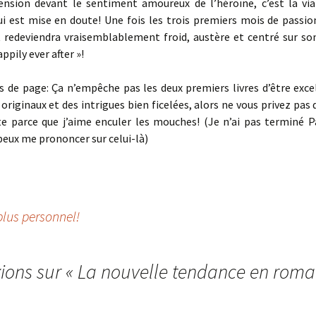
nsion devant le sentiment amoureux de l’héroïne, c’est la viab
i est mise en doute! Une fois les trois premiers mois de passion
 redeviendra vraisemblablement froid, austère et centré sur son 
appily ever after »!
 de page: Ça n’empêche pas les deux premiers livres d’être exce
 originaux et des intrigues bien ficelées, alors ne vous privez pas d
ste parce que j’aime enculer les mouches! (Je n’ai pas terminé 
 peux me prononcer sur celui-là)
plus personnel!
xions sur «
La nouvelle tendance en rom