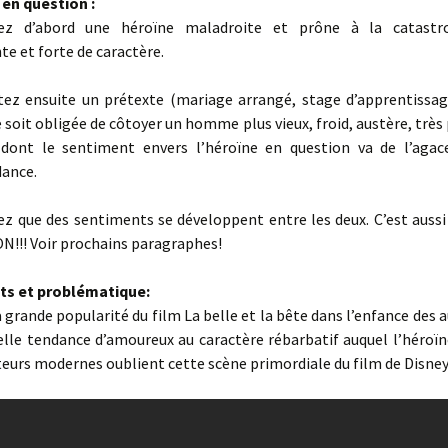
en question :
ez d’abord une héroïne maladroite et prône à la catastr
e et forte de caractère.
tez ensuite un prétexte (mariage arrangé, stage d’apprentissag
e soit obligée de côtoyer un homme plus vieux, froid, austère, très 
t dont le sentiment envers l’héroïne en question va de l’aga
ance.
ez que des sentiments se développent entre les deux. C’est auss
N!!! Voir prochains paragraphes!
ts et problématique:
 grande popularité du film La belle et la bête dans l’enfance des 
lle tendance d’amoureux au caractère rébarbatif auquel l’héroïn
teurs modernes oublient cette scène primordiale du film de Disney