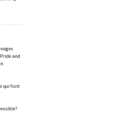
onnages
 Pride and
un
s qui font
essible?