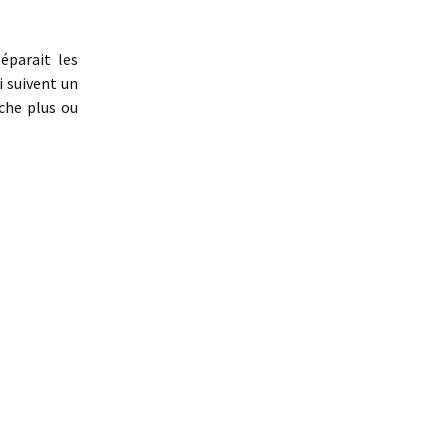
De la beauté
éparait les
Des Nouvelles du futur
ui suivent un
La légende de Paul
che plus ou
Thibault
La promesse du fleuve
Les Abysses
Pétronille inc.
Romane et les émotis
Victor Cordi
Le Soutermonde
Le gardien des soirs de