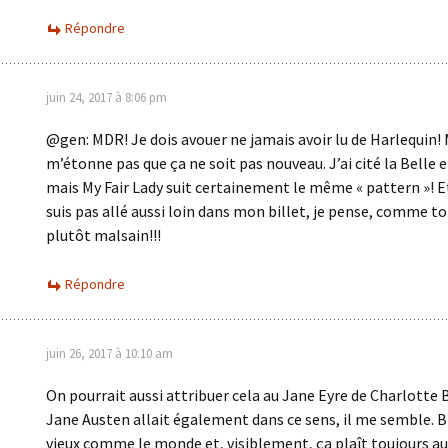
Répondre
juin 24, 2017 à 8:06 pm
@gen: MDR! Je dois avouer ne jamais avoir lu de Harlequin! 
m’étonne pas que ça ne soit pas nouveau. J’ai cité la Belle e
mais My Fair Lady suit certainement le même « pattern »! Et
suis pas allé aussi loin dans mon billet, je pense, comme toi
plutôt malsain!!!
Répondre
juin 26, 2017 à 10:10 am
On pourrait aussi attribuer cela au Jane Eyre de Charlotte 
Jane Austen allait également dans ce sens, il me semble. Br
vieux comme le monde et, visiblement, ça plaît toujours au