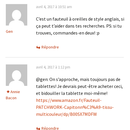
avril 4, 2017 à 10:51 am
C’est un fauteuil à oreilles de style anglais, si
ça peut t’aider dans tes recherches. PS: si tu
Gen
trouves, commandes-en deux! :p
Répondre
avril 4, 2017 à 1:12 pm
@gen: On s’approche, mais toujours pas de
tablettes! Je devrais peut-être acheter ceci,
Annie
et bidouiller la tablette moi-même!
Bacon
https://www.amazon.fr/Fauteuil-
PATCHWORK-Capitonn%C3%A9-tissu-
multicouleur/dp/B00SX7MDFW
Répondre