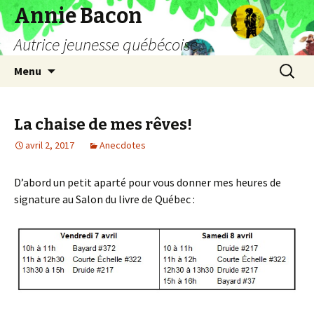
Annie Bacon
Autrice jeunesse québécoise
Aller
Recherc
Menu
au
contenu
La chaise de mes rêves!
avril 2, 2017
Anecdotes
D’abord un petit aparté pour vous donner mes heures de
signature au Salon du livre de Québec :