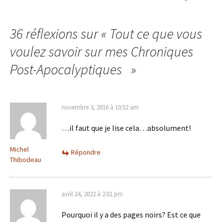
Navigation
des
36 réflexions sur «
Tout ce que vous
voulez savoir sur mes Chroniques
articles
Post-Apocalyptiques
»
novembre 3, 2016 à 10:52 am
…il faut que je lise cela…absolument!
Michel
Répondre
Thibodeau
avril 24, 2022 à 2:01 pm
Pourquoi il y a des pages noirs? Est ce que