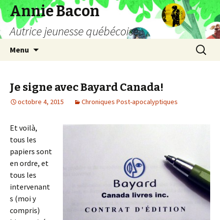
Annie Bacon
Autrice jeunesse québécoise
Aller
Recherc
Menu
au
contenu
Je signe avec Bayard Canada!
octobre 4, 2015
Chroniques Post-apocalyptiques
Et voilà,
tous les
papiers sont
en ordre, et
tous les
intervenant
s (moi y
compris)