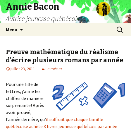
Annie Bacon
Autrice jeunesse québécoise
Aller
Recherc
Menu
au
contenu
Preuve mathématique du réalisme
d’écrire plusieurs romans par année
juillet 23, 2011
Le métier
Pour une fille de
lettres, j’aime les
chiffres de manière
surprenante! Après
avoir prouvé,
l’année dernière, qu’
il suffirait que chaque famille
québécoise achète 3 livres jeunesse québécois par année