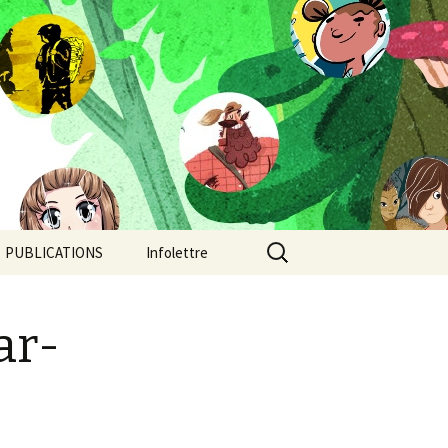
Rechercher :
PUBLICATIONS
Infolettre
Camp de jour
ar-
Chroniques post-
apocalyptiques
Continent-Stratus: un
orage au coeur