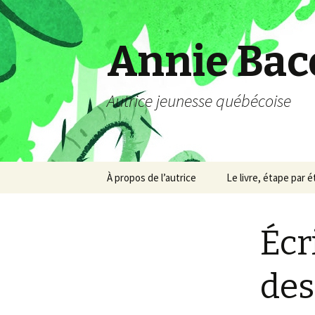
Annie Bac
Autrice jeunesse québécoise
Aller
À propos de l’autrice
Le livre, étape par 
au
contenu
Écr
des