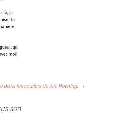
bridge
-là, je
Simon et la galette
d’intelligence
niser la
 manière
Autres
Encyclopédie du
merveilleux urbain
gueuil qui
Terra Incognita
avec moi!
Le Pays des Tromignons
e dans les souliers de J.K. Rowling.
→
sus son