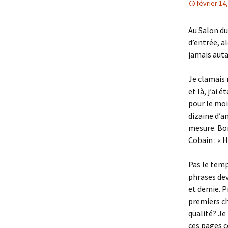
février 14
Au Salon du
d’entrée, al
jamais auta
Je clamais 
et là, j’ai 
pour le moi
dizaine d’a
mesure. Bon
Cobain : « H
Pas le temp
phrases dev
et demie. P
premiers cha
qualité? Je
ces pages c