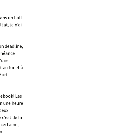
De la beauté
dans un hall
Des Nouvelles du futur
tat, je n’ai
La légende de Paul
Thibault
un deadline,
La promesse du fleuve
échéance
d’une
Les Abysses
 au fur et à
 Kurt
Pétronille inc.
Romane et les émotis
cebook! Les
Victor Cordi
en une heure
 deux
Le Soutermonde
 c’est de la
 certaine,
Le gardien des soirs de
x.