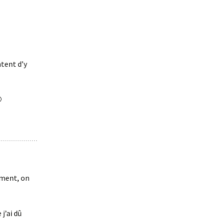
ntent d’y

ement, on
j’ai dû