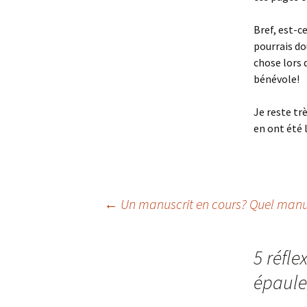
Bref, est-c
pourrais do
chose lors 
bénévole!
Je reste tr
en ont été 
←
Un manuscrit en cours? Quel manus
Navigation
5 réfle
des
épaule