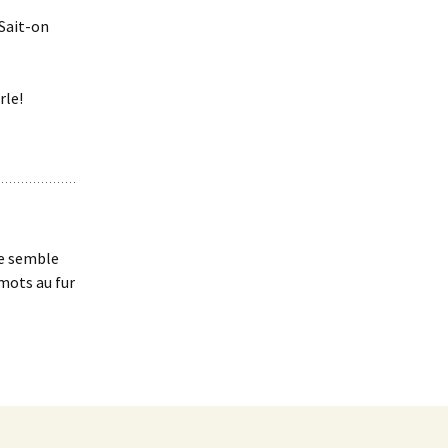
 Sait-on
rle!
me semble
 mots au fur