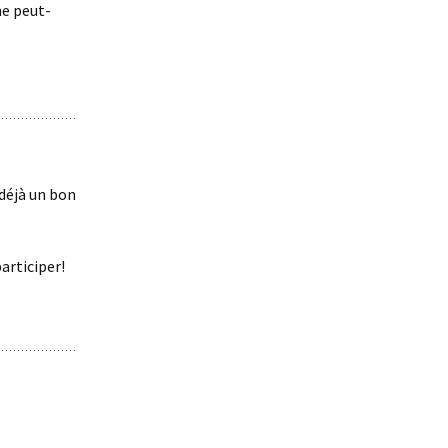
he peut-
déjà un bon
participer!