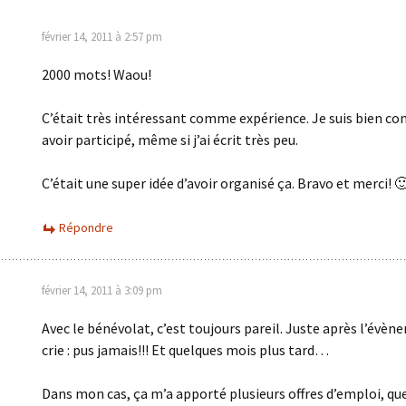
février 14, 2011 à 2:57 pm
2000 mots! Waou!
C’était très intéressant comme expérience. Je suis bien co
avoir participé, même si j’ai écrit très peu.
C’était une super idée d’avoir organisé ça. Bravo et merci! 
Répondre
février 14, 2011 à 3:09 pm
Avec le bénévolat, c’est toujours pareil. Juste après l’évèn
crie : pus jamais!!! Et quelques mois plus tard…
Dans mon cas, ça m’a apporté plusieurs offres d’emploi, que 