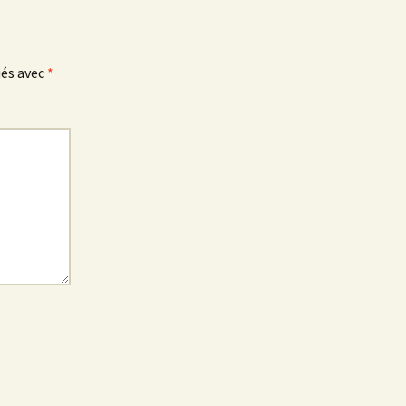
ués avec
*