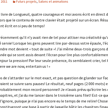
, 2011
Futurs projets
,
Salons et animations
 livre de Longueuil, quatre courageux et moi avons écrit en direct 
ors que le contenu de notre clavier était projeté sur un écran. Résul
nt écrit en si peu de temps!
récemment qu’il n’y avait rien de tel pour attiser ma créativité qu’
été servie! Lorsque les gens peuvent lire par-dessus votre épaule, l’
ndre mot devient « tout de suite »! J’ai même deux-trois garçons 
nnée qui se sont assis devant l’écran pour lire plus confortablement
jour la pression! Par leur seule présence, ils semblaient crier, tel
ere we are now, entertain us ! »
s de s’attarder sur le mot exact, et pas question de glander sur Fa
aient se suivre sans pauses! Le résultat, neuf pages (2 000 mots) 
robablement mon record personnel! Je n’avais prévu qu’écrire les
pitres, et j’ai du me lancer dans le troisième sans filet! Est-ce que
 l’ignore, puisque je n’ai pas encore eu le temps de me relire! Chose
onstitueront une base à partir de laquelle bâtir les chapitres finau