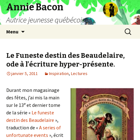
Annie Bacon
Autrice jeunesse québécoise
Aller
Recherc
Menu
au
contenu
Le Funeste destin des Beaudelaire,
ode à l’écriture hyper-présente.
janvier 5, 2011
Inspiration
,
Lectures
Durant mon magasinage
des fêtes, j’ai mis la main
e
sur le 13
et dernier tome
de la série «
Le funeste
destin des Beaudelaire
»,
traduction de «
A series of
unfortunate events
», écrit