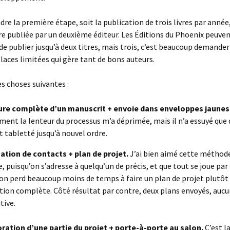
dre la première étape, soit la publication de trois livres par année,
tre publiée par un deuxième éditeur. Les Éditions du Phoenix peuve
e publier jusqu’à deux titres, mais trois, c’est beaucoup demander
places limitées qui gère tant de bons auteurs.
es choses suivantes :
ure complète d’un manuscrit + envoie dans enveloppes jaunes
ment la lenteur du processus m’a déprimée, mais il n’a essuyé que 
t tabletté jusqu’à nouvel ordre.
sation de contacts + plan de projet.
J’ai bien aimé cette méthode
e, puisqu’on s’adresse à quelqu’un de précis, et que tout se joue par 
 on perd beaucoup moins de temps à faire un plan de projet plutôt
tion complète. Côté résultat par contre, deux plans envoyés, auc
tive.
ration d’une partie du projet + porte-à-porte au salon.
C’est l