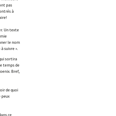
ont pas
ontrés à
aire!
er. Un texte
amie
onner le nom
 à suivre ».
qui sortira
ce temps de
oenix. Bref,
oir de quoi
e peux
dans ce