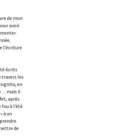
De la beauté
ivre de mon
Des Nouvelles du futur
pour avoir
La légende de Paul
ugmenter
Thibault
nnée.
 l’écriture
La promesse du fleuve
Les Abysses
té écrits
 travers les
Pétronille inc.
ncognita, en
e… mais il
Romane et les émotis
fet, après
Victor Cordi
fou à l’été
 » à un
Le Soutermonde
 prendre
rmettre de
Le gardien des soirs de