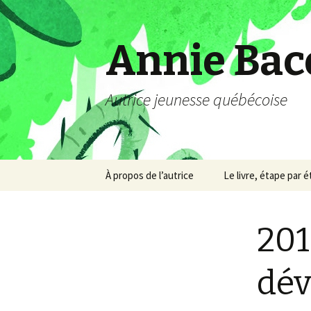
Annie Bac
Autrice jeunesse québécoise
Aller
À propos de l’autrice
Le livre, étape par 
au
contenu
201
dé