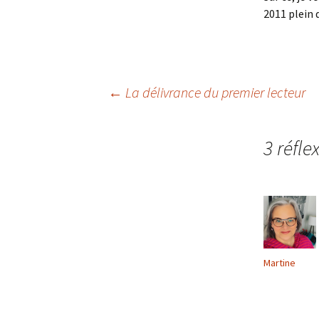
2011 plein
←
La délivrance du premier lecteur
Navigation
3 réfle
des
articles
Martine