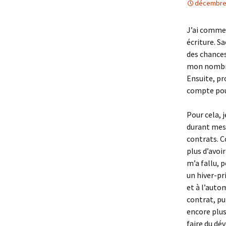
décembre 
J’ai commen
écriture. S
des chances
mon nombre 
Ensuite, pr
compte pou
Pour cela, 
durant mes 
contrats. Co
plus d’avoi
m’a fallu, 
un hiver-pr
et à l’autom
contrat, pu
encore plus
faire du d