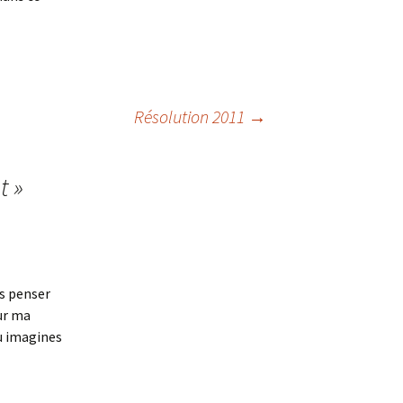
Résolution 2011
→
t
»
is penser
sur ma
u imagines