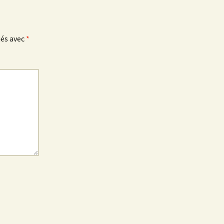
ués avec
*