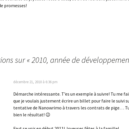
 de promesses!
xions sur «
2010, année de développemen
décembre 21, 2010 à 6:36 pm
Démarche intéressante. T’es un exemple à suivre! Tu me fa
que je voulais justement écrire un billet pour faire le suivi 
tentative de Nanowrimo à travers les contrats de pige… T
bien le résultat! 😉
Faut se voir en début 2011! Joyeuses fêtes à la famille!