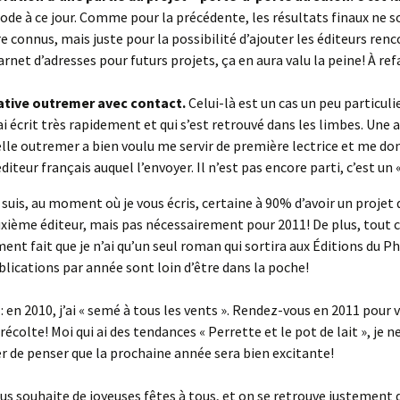
de à ce jour. Comme pour la précédente, les résultats finaux ne s
e connus, mais juste pour la possibilité d’ajouter les éditeurs renc
arnet d’adresses pour futurs projets, ça en aura valu la peine! À ref
ative outremer avec contact.
Celui-là est un cas un peu particuli
’ai écrit très rapidement et qui s’est retrouvé dans les limbes. Une 
elle outremer a bien voulu me servir de première lectrice et me d
diteur français auquel l’envoyer. Il n’est pas encore parti, c’est un «
e suis, au moment où je vous écris, certaine à 90% d’avoir un projet 
xième éditeur, mais pas nécessairement pour 2011! De plus, tout 
nt fait que je n’ai qu’un seul roman qui sortira aux Éditions du Ph
ublications par année sont loin d’être dans la poche!
: en 2010, j’ai « semé à tous les vents ». Rendez-vous en 2011 pour v
a récolte! Moi qui ai des tendances « Perrette et le pot de lait », je n
de penser que la prochaine année sera bien excitante!
vous souhaite de joyeuses fêtes à tous, et on se retrouve justement 