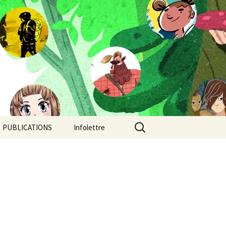
Rechercher :
PUBLICATIONS
Infolettre
Camp de jour
Chroniques post-
apocalyptiques
Continent-Stratus: un
orage au coeur