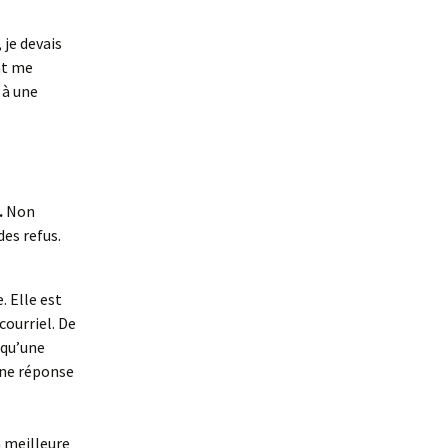
bridge
 je devais
Simon et la galette
d’intelligence
nt me
 à une
Autres
Encyclopédie du
merveilleux urbain
Terra Incognita
.
Non
Le Pays des Tromignons
des refus.
. Elle est
courriel. De
 qu’une
une réponse
a meilleure