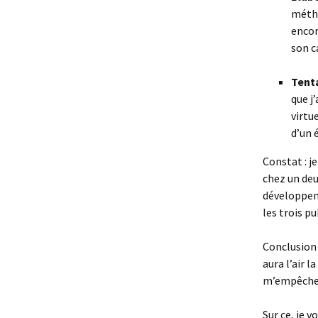
métho
encor
son c
Tent
que j
virtu
d’un é
Constat : j
chez un deu
développeme
les trois p
Conclusion 
aura l’air l
m’empêcher 
Sur ce, je 