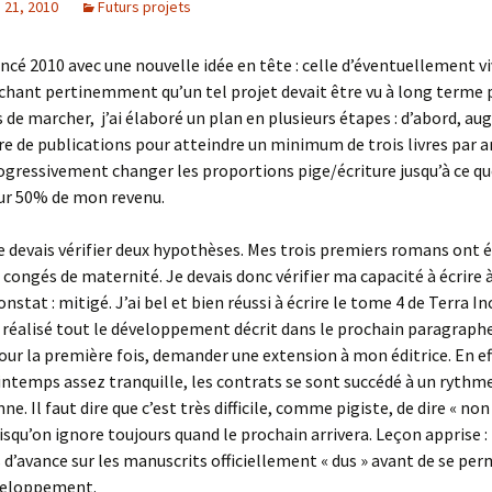
21, 2010
Futurs projets
cé 2010 avec une nouvelle idée en tête : celle d’éventuellement v
achant pertinemment qu’un tel projet devait être vu à long terme 
 de marcher, j’ai élaboré un plan en plusieurs étapes : d’abord, a
de publications pour atteindre un minimum de trois livres par a
ogressivement changer les proportions pige/écriture jusqu’à ce que
r 50% de mon revenu.
je devais vérifier deux hypothèses. Mes trois premiers romans ont é
congés de maternité. Je devais donc vérifier ma capacité à écrire à
nstat : mitigé. J’ai bel et bien réussi à écrire le tome 4 de Terra I
r réalisé tout le développement décrit dans le prochain paragraph
pour la première fois, demander une extension à mon éditrice. En ef
intemps assez tranquille, les contrats se sont succédé à un rythme 
ne. Il faut dire que c’est très difficile, comme pigiste, de dire « non
isqu’on ignore toujours quand le prochain arrivera. Leçon apprise :
 d’avance sur les manuscrits officiellement « dus » avant de se pe
éveloppement.