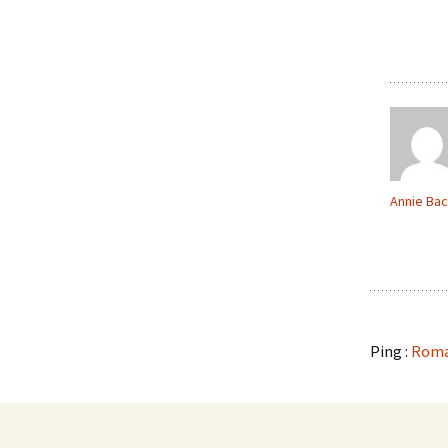
Annie Ba
Ping :
Roman