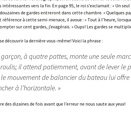
 intéressantes vers la fin. En page 95, le roi s’exclamait : « Un seul
 douzaines de gardes entreront dans cette chambre. » Quelques pa
t référence à cette semi-menace, il avoue : « Tout à l’heure, lorsque 
compter sur cent gardes, j’exagérais. » Oups! Les gardes se multipli
sse découvrir la dernière vous-même! Voici la phrase :
e garçon, à quatre pattes, monte une seule mar
roulis; il attend patiemment, avant de lever le p
 le mouvement de balancier du bateau lui offre
cher à l’horizontale. »
ire des dizaines de fois avant que l’erreur ne nous saute aux yeux!