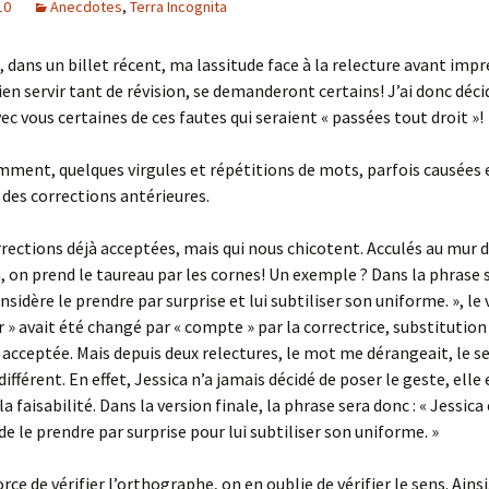
10
Anecdotes
,
Terra Incognita
, dans un billet récent, ma lassitude face à la relecture avant impr
ien servir tant de révision, se demanderont certains! J’ai donc déci
ec vous certaines de ces fautes qui seraient « passées tout droit »!
demment, quelques virgules et répétitions de mots, parfois causées 
des corrections antérieures.
corrections déjà acceptées, mais qui nous chicotent. Acculés au mur d
, on prend le taureau par les cornes! Un exemple ? Dans la phrase s
nsidère le prendre par surprise et lui subtiliser son uniforme. », le
r » avait été changé par « compte » par la correctrice, substitution 
ceptée. Mais depuis deux relectures, le mot me dérangeait, le s
ifférent. En effet, Jessica n’a jamais décidé de poser le geste, elle
 faisabilité. Dans la version finale, la phrase sera donc : « Jessic
de le prendre par surprise pour lui subtiliser son uniforme. »
orce de vérifier l’orthographe, on en oublie de vérifier le sens. Ainsi,