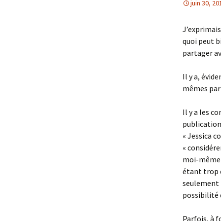
juin 30, 20
J’exprimais
quoi peut b
partager av
Il y a, évi
mêmes par 
Il y a les 
publication
« Jessica co
« considére
moi-même ac
étant trop d
seulement la
possibilité 
Parfois, à f