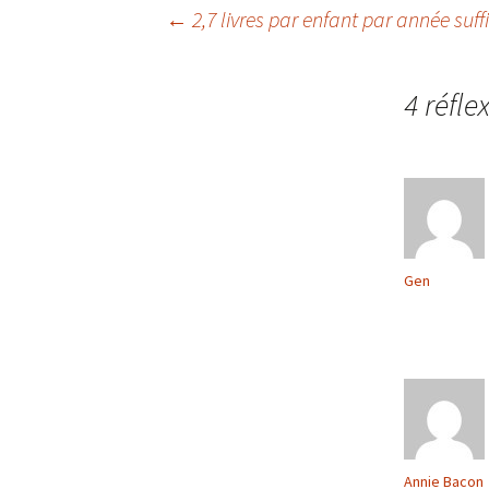
←
2,7 livres par enfant par année suff
Navigation
4 réfle
des
articles
Gen
Annie Bacon