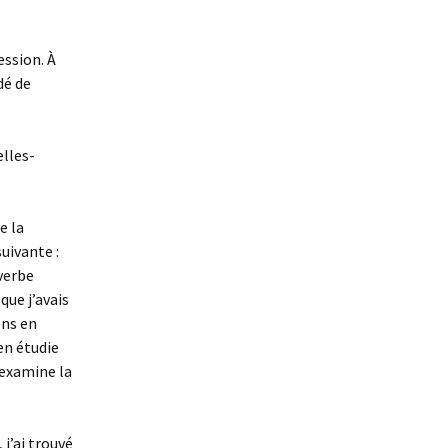
De la beauté
ession. À
Des Nouvelles du futur
dé de
La légende de Paul
Thibault
elles-
La promesse du fleuve
Les Abysses
e la
uivante :
Pétronille inc.
 verbe
que j’avais
Romane et les émotis
ens en
Victor Cordi
 en étudie
a examine la
Le Soutermonde
Le gardien des soirs de
 j’ai trouvé