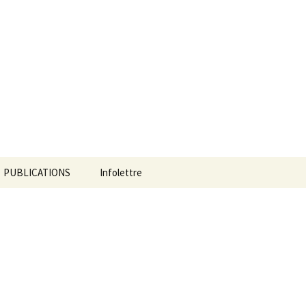
Rechercher :
PUBLICATIONS
Infolettre
Camp de jour
Chroniques post-
apocalyptiques
Continent-Stratus: un
orage au coeur