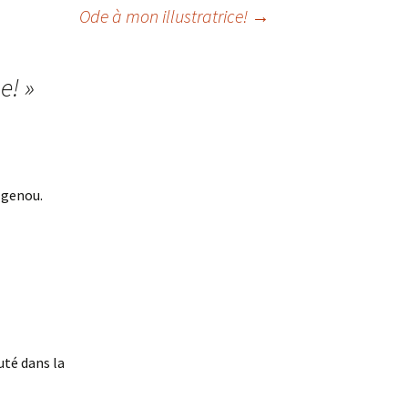
Ode à mon illustratrice!
→
e!
»
e genou.
uté dans la