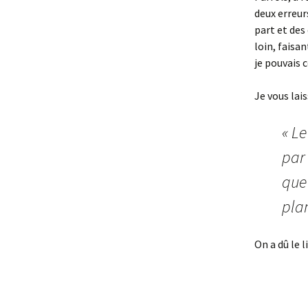
deux erreurs
part et des
loin, faisan
je pouvais 
Je vous lai
« L
par 
que
plan
On a dû le l