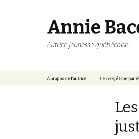
Annie Bac
Autrice jeunesse québécoise
Aller
À propos de l’autrice
Le livre, étape par 
au
contenu
Les
jus