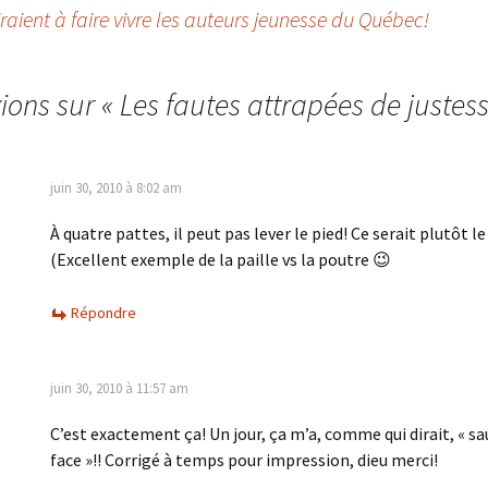
iraient à faire vivre les auteurs jeunesse du Québec!
xions sur «
Les fautes attrapées de justess
juin 30, 2010 à 8:02 am
À quatre pattes, il peut pas lever le pied! Ce serait plutôt l
(Excellent exemple de la paille vs la poutre 😉
Répondre
juin 30, 2010 à 11:57 am
C’est exactement ça! Un jour, ça m’a, comme qui dirait, « sa
face »!! Corrigé à temps pour impression, dieu merci!