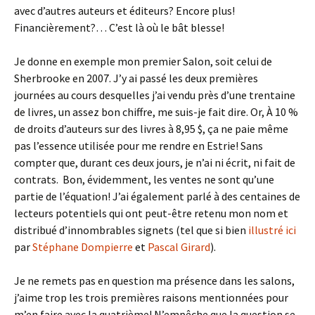
avec d’autres auteurs et éditeurs? Encore plus!
Financièrement?… C’est là où le bât blesse!
Je donne en exemple mon premier Salon, soit celui de
Sherbrooke en 2007. J’y ai passé les deux premières
journées au cours desquelles j’ai vendu près d’une trentaine
de livres, un assez bon chiffre, me suis-je fait dire. Or, À 10 %
de droits d’auteurs sur des livres à 8,95 $, ça ne paie même
pas l’essence utilisée pour me rendre en Estrie! Sans
compter que, durant ces deux jours, je n’ai ni écrit, ni fait de
contrats. Bon, évidemment, les ventes ne sont qu’une
partie de l’équation! J’ai également parlé à des centaines de
lecteurs potentiels qui ont peut-être retenu mon nom et
distribué d’innombrables signets (tel que si bien
illustré ici
par
Stéphane Dompierre
et
Pascal Girard
).
Je ne remets pas en question ma présence dans les salons,
j’aime trop les trois premières raisons mentionnées pour
m’en faire avec la quatrième! N’empêche que la question se