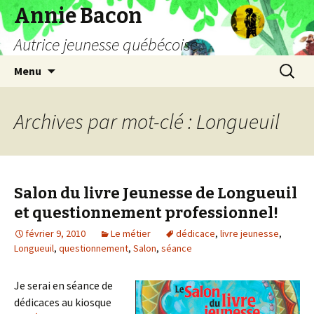
Annie Bacon
Autrice jeunesse québécoise
Aller
Recherc
Menu
au
contenu
Archives par mot-clé : Longueuil
Salon du livre Jeunesse de Longueuil
et questionnement professionnel!
février 9, 2010
Le métier
dédicace
,
livre jeunesse
,
Longueuil
,
questionnement
,
Salon
,
séance
Je serai en séance de
dédicaces au kiosque