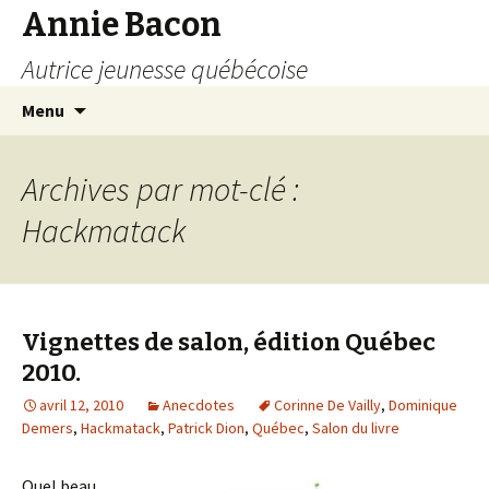
Annie Bacon
Autrice jeunesse québécoise
Aller
Recherc
Menu
au
contenu
Archives par mot-clé :
Hackmatack
Vignettes de salon, édition Québec
2010.
avril 12, 2010
Anecdotes
Corinne De Vailly
,
Dominique
Demers
,
Hackmatack
,
Patrick Dion
,
Québec
,
Salon du livre
Quel beau