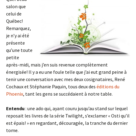
salon que
celui de
Québec!
Remarquez,
je n’y ai été
présente
qu’une toute
petite
après-midi, mais j’en suis revenue complètement
énergisée! Il y a eu une foule telle que j’ai eut grand peine à
tenir une conversation avec mes deux cosignataires, René
Cochaux et Stéphanie Paquin, tous deux des
éditions du
Phoenix
, tant les gens se succédaient à notre table.
Entendu
: une ado qui, ayant couru jusqu’au stand sur lequel
reposait les livres de la série Twilight, s’exclamer « Osti qu’il
est épais! » en regardant, découragée, la tranche du dernier
tome.