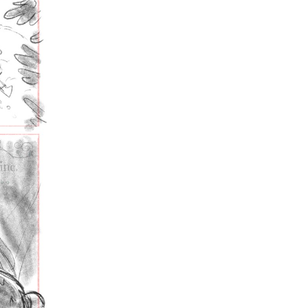
bridge
Simon et la galette
d’intelligence
Autres
Encyclopédie du
merveilleux urbain
Terra Incognita
Le Pays des Tromignons