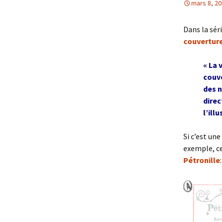
mars 8, 2
Dans la séri
couvertur
« La 
couve
des n
direc
l’ill
Si c’est une
exemple, ce
Pétronille
: