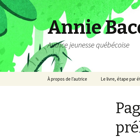
Annie Bac
Autrice jeunesse québécoise
Aller
À propos de l’autrice
Le livre, étape par 
au
contenu
Pag
pré