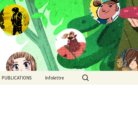
Rechercher :
PUBLICATIONS
Infolettre
Camp de jour
Chroniques post-
apocalyptiques
Continent-Stratus: un
orage au coeur