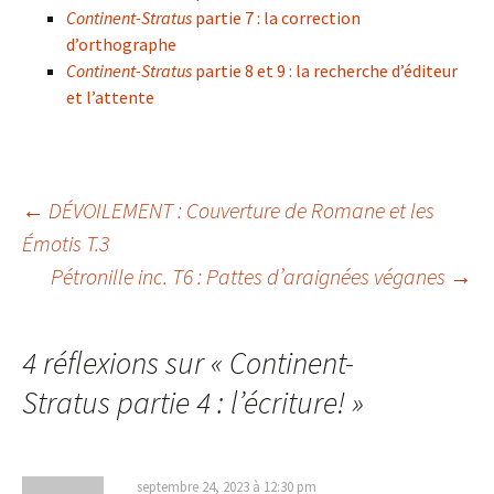
Continent-Stratus
partie 7 : la correction
d’orthographe
Continent-Stratus
partie 8 et 9 : la recherche d’éditeur
et l’attente
←
DÉVOILEMENT : Couverture de Romane et les
Émotis T.3
Navigation
Pétronille inc. T6 : Pattes d’araignées véganes
→
des
4 réflexions sur «
Continent-
articles
Stratus partie 4 : l’écriture!
»
septembre 24, 2023 à 12:30 pm