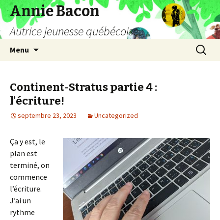
Annie Bacon
Autrice jeunesse québécoise
Aller
Recherc
Menu
au
contenu
Continent-Stratus partie 4 :
l’écriture!
septembre 23, 2023
Uncategorized
Ça y est, le
plan est
terminé, on
commence
l’écriture.
J’ai un
rythme