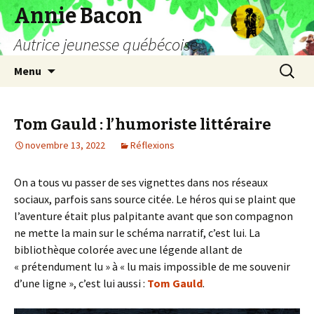
Annie Bacon
Autrice jeunesse québécoise
Aller
Recherc
Menu
au
contenu
Tom Gauld : l’humoriste littéraire
novembre 13, 2022
Réflexions
On a tous vu passer de ses vignettes dans nos réseaux
sociaux, parfois sans source citée. Le héros qui se plaint que
l’aventure était plus palpitante avant que son compagnon
ne mette la main sur le schéma narratif, c’est lui. La
bibliothèque colorée avec une légende allant de
« prétendument lu » à « lu mais impossible de me souvenir
d’une ligne », c’est lui aussi :
Tom Gauld
.