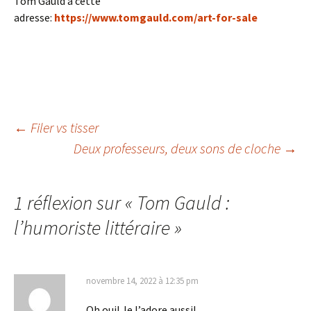
Tom Gauld à cette
adresse:
https://www.tomgauld.com/art-for-sale
←
Filer vs tisser
Deux professeurs, deux sons de cloche
→
Navigation
des
1 réflexion sur «
Tom Gauld :
l’humoriste littéraire
»
articles
novembre 14, 2022 à 12:35 pm
Oh oui! Je l’adore aussi!