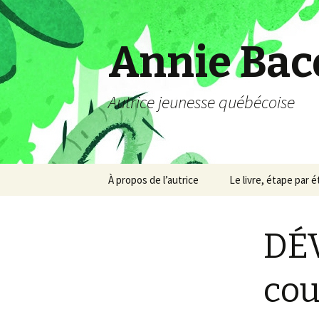
Annie Bac
Autrice jeunesse québécoise
Aller
À propos de l’autrice
Le livre, étape par 
au
contenu
DÉ
cou