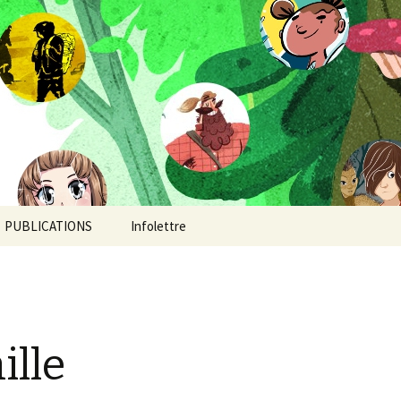
Rechercher :
PUBLICATIONS
Infolettre
Camp de jour
Chroniques post-
apocalyptiques
ille
Continent-Stratus: un
orage au coeur