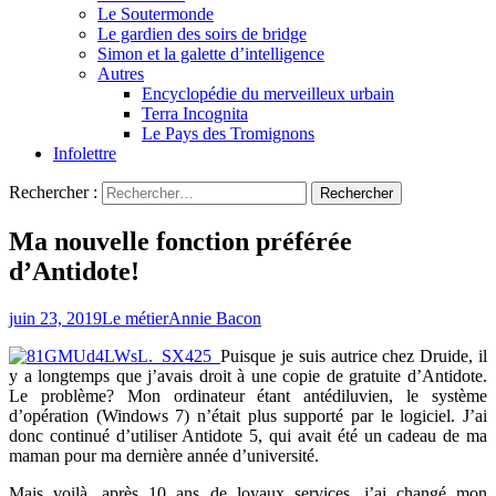
Le Soutermonde
Le gardien des soirs de bridge
Simon et la galette d’intelligence
Autres
Encyclopédie du merveilleux urbain
Terra Incognita
Le Pays des Tromignons
Infolettre
Rechercher :
Ma nouvelle fonction préférée
d’Antidote!
juin 23, 2019
Le métier
Annie Bacon
Puisque je suis autrice chez Druide, il
y a longtemps que j’avais droit à une copie de gratuite d’Antidote.
Le problème? Mon ordinateur étant antédiluvien, le système
d’opération (Windows 7) n’était plus supporté par le logiciel. J’ai
donc continué d’utiliser Antidote 5, qui avait été un cadeau de ma
maman pour ma dernière année d’université.
Mais voilà, après 10 ans de loyaux services, j’ai changé mon