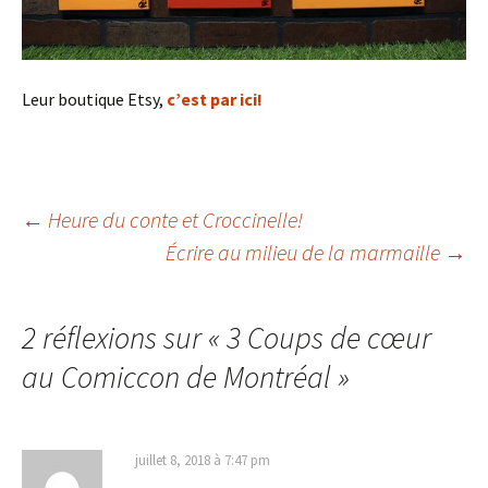
Leur boutique Etsy,
c’est par ici!
←
Heure du conte et Croccinelle!
Écrire au milieu de la marmaille
→
Navigation
des
2 réflexions sur «
3 Coups de cœur
au Comiccon de Montréal
»
articles
juillet 8, 2018 à 7:47 pm