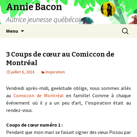
Annie Bacon
Autrice jeunesse québécoise
Aller
Recherc
Menu
au
contenu
3 Coups de cœur au Comiccon de
Montréal
juillet 8, 2018
Inspiration
Vendredi après-midi, geekitude oblige, nous sommes allés
au
Comiccon de Montréal
en famille! Comme à chaque
événement où il y a un peu d’art, l’inspiration était au
rendez-vous.
Coups de cœur numéro 1 :
Pendant que mon mari se faisait signer des vieux Picsou par