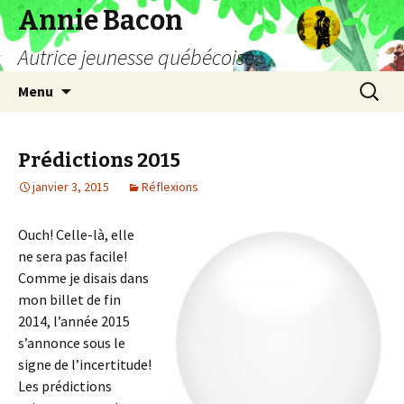
Annie Bacon
Autrice jeunesse québécoise
Aller
Recherc
Menu
au
contenu
Prédictions 2015
janvier 3, 2015
Réflexions
Ouch! Celle-là, elle
ne sera pas facile!
Comme je disais dans
mon billet de fin
2014, l’année 2015
s’annonce sous le
signe de l’incertitude!
Les prédictions