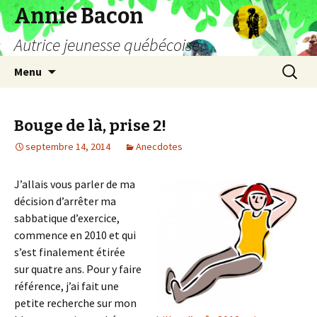
Annie Bacon
Autrice jeunesse québécoise
Aller
Recherc
Menu
au
contenu
Bouge de là, prise 2!
septembre 14, 2014
Anecdotes
J’allais vous parler de ma
décision d’arrêter ma
sabbatique d’exercice,
commence en 2010 et qui
s’est finalement étirée
sur quatre ans. Pour y faire
référence, j’ai fait une
petite recherche sur mon