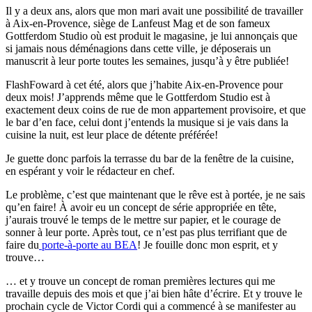
Il y a deux ans, alors que mon mari avait une possibilité de travailler
à Aix-en-Provence, siège de Lanfeust Mag et de son fameux
Gottferdom Studio où est produit le magasine, je lui annonçais que
si jamais nous déménagions dans cette ville, je déposerais un
manuscrit à leur porte toutes les semaines, jusqu’à y être publiée!
FlashFoward à cet été, alors que j’habite Aix-en-Provence pour
deux mois! J’apprends même que le Gottferdom Studio est à
exactement deux coins de rue de mon appartement provisoire, et que
le bar d’en face, celui dont j’entends la musique si je vais dans la
cuisine la nuit, est leur place de détente préférée!
Je guette donc parfois la terrasse du bar de la fenêtre de la cuisine,
en espérant y voir le rédacteur en chef.
Le problème, c’est que maintenant que le rêve est à portée, je ne sais
qu’en faire! À avoir eu un concept de série appropriée en tête,
j’aurais trouvé le temps de le mettre sur papier, et le courage de
sonner à leur porte. Après tout, ce n’est pas plus terrifiant que de
faire du
porte-à-porte au BEA
! Je fouille donc mon esprit, et y
trouve…
… et y trouve un concept de roman premières lectures qui me
travaille depuis des mois et que j’ai bien hâte d’écrire. Et y trouve le
prochain cycle de Victor Cordi qui a commencé à se manifester au